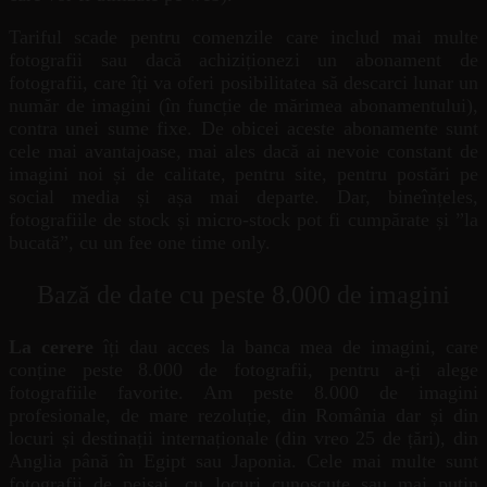
Tariful scade pentru comenzile care includ mai multe
fotografii sau dacă achiziționezi un abonament de
fotografii, care îți va oferi posibilitatea să descarci lunar un
număr de imagini (în funcție de mărimea abonamentului),
contra unei sume fixe. De obicei aceste abonamente sunt
cele mai avantajoase, mai ales dacă ai nevoie constant de
imagini noi și de calitate, pentru site, pentru postări pe
social media și așa mai departe. Dar, bineînțeles,
fotografiile de stock și micro-stock pot fi cumpărate și ”la
bucată”, cu un fee one time only.
Bază de date cu peste 8.000 de imagini
La cerere
îți dau acces la banca mea de imagini, care
conține peste 8.000 de fotografii, pentru a-ți alege
fotografiile favorite. Am peste 8.000 de imagini
profesionale, de mare rezoluție, din România dar și din
locuri și destinații internaționale (din vreo 25 de țări), din
Anglia până în Egipt sau Japonia. Cele mai multe sunt
fotografii de peisaj, cu locuri cunoscute sau mai puțin