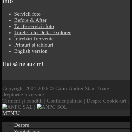
Info
Servicii foto
Before & After
Tarife servicii foto
Turele foto Delta Explorer
Întrebări frecvente
Printuri și tablouri
English version
Hai să ne auzim!
Copyright 2004-2026 © Călin-Andrei Stan. Toate
drepturile rezervate.
Termeni și condiții
|
Confidențialitate
|
Despre Cookie-uri
|
|
MENIU
Despre
Servicii foto