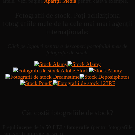
altele. Vezi pagina
Apariții Media
pentru câteva exemple.
Fotografii de stock. Poți achiziționa
fotografiile mele de la cele mai mari agenții
internaționale:
Click pe logouri pentru a descoperi portofoliul meu de
fotografie de stock.
Cât costă fotografiile de stock?
Prețul
începe
de la
50 LEI / fotografie
(pentru fotografiile
care vor fi utilizate pe web).