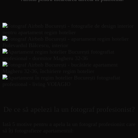
De ce să apelezi la un fotograf profesionist?
Iată 5 motive pentru a apela la un fotograf profesionist care
să îți fotografieze apartamentul: