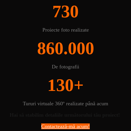
730
Proiecte foto realizate
860.000
De fotografii
130+
Tururi virtuale 360º realizate până acum
Hai să stabilim detaliile următorului tău proiect!
Contactează-mă acum!