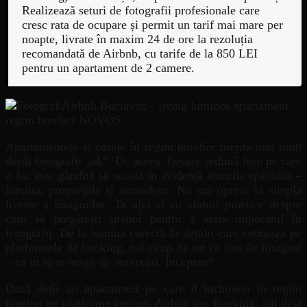
Realizează seturi de fotografii profesionale care
cresc rata de ocupare și permit un tarif mai mare per
noapte, livrate în maxim 24 de ore la rezoluția
recomandată de Airbnb, cu tarife de la 850 LEI
pentru un apartament de 2 camere.
Apartamentele și casele în regim hotelier merită mai mult
decât fotografii „ok”. De aceea, fiecare ședință foto pe care
o fac este gândită să scoată în evidență atuurile spațiului –
lumina, proporțiile și atmosfera. Nu mă opresc la simpla
livrare a imaginilor. Te ajut și cu sfaturi practice despre
cum să pregătești spațiul pentru a arăta impecabil în
fotografii. De la lumina corectă la detalii care contează pe
platformele de booking, mă ocup de tot ce ține de imagine
– ca tu să te ocupi de rezervări. Începem?
Dacă deții un apartament pe care îl închiriezi în regim
hotelier pe platforme precum Airbnb sau Booking, știi deja