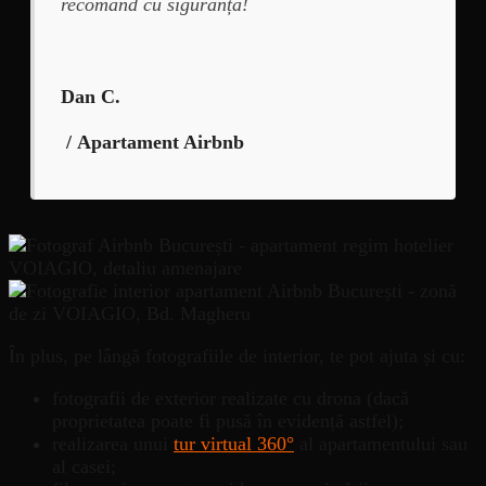
recomand cu siguranță!
Dan C.
/ Apartament Airbnb
În plus, pe lângă fotografiile de interior, te pot ajuta și cu:
fotografii de exterior realizate cu drona (dacă
proprietatea poate fi pusă în evidență astfel);
realizarea unui
tur virtual 360°
al apartamentului sau
al casei;