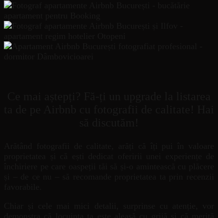
Ce mai aștepți? Fă-ți un upgrade la listarea
ta de pe Airbnb cu fotografii de calitate! Hai
să discutăm!
Arătând fotografii de calitate, arăți că îți pui în valoare
proprietatea și că ești dedicat oferirii unei experiențe de
închiriere pe care oaspeții tăi să și-o amintească cu plăcere
și – de ce nu – să recomande proprietatea ta prin recenzii
favorabile.
Chiar și cele mai mici detalii, surprinse cu atenție, vor
demonstra că locuința ta este aleasă cu grijă și că merită