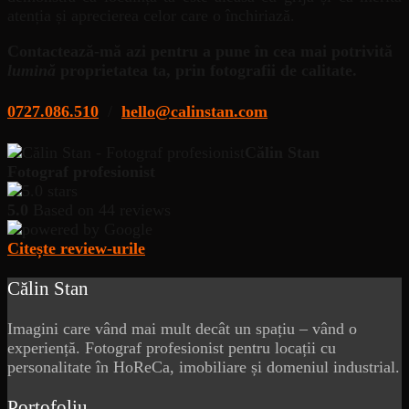
atenția și aprecierea celor care o închiriază.
Contactează-mă azi pentru a pune în cea mai potrivită
lumină
proprietatea ta, prin fotografii de calitate.
0727.086.510
/
hello@calinstan.com
Călin Stan
Fotograf profesionist
5.0
Based on 44 reviews
Citește review-urile
Călin Stan
Imagini care vând mai mult decât un spațiu – vând o
experiență. Fotograf profesionist pentru locații cu
personalitate în HoReCa, imobiliare și domeniul industrial.
Portofoliu