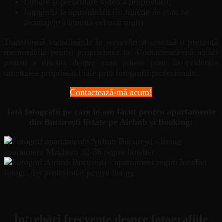
filmare și prezentare video a proprietății;
fotografii la apus/răsărit (în funcție de cum ne
avantajează lumina cel mai mult)
Transformă vizualizările în rezervări și creează o prezență
memorabilă pentru proprietatea ta. Contactează-mă astăzi
pentru a discuta despre cum putem pune în evidenția
unicitatea proprietății tale prin fotografii profesionale.
Contactează-mă acum!
Iată fotografii pe care le-am făcut pentru apartamente
din București listate pe Airbnb și Booking:
Întrebări frecvente despre fotografiile