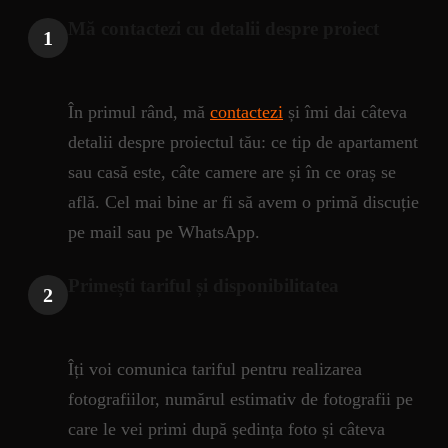
Mă contactezi cu detalii despre proiect
1
În primul rând, mă
contactezi
și îmi dai câteva
detalii despre proiectul tău: ce tip de apartament
sau casă este, câte camere are și în ce oraș se
află. Cel mai bine ar fi să avem o primă discuție
pe mail sau pe WhatsApp.
Primești tariful și disponibilitatea
2
Îți voi comunica tariful pentru realizarea
fotografiilor, numărul estimativ de fotografii pe
care le vei primi după ședința foto și câteva