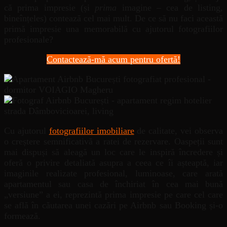
că prima impresie (și
prima
imagine – cea de listing,
bineînțeles) contează cel mai mult. De ce să nu faci această
primă impresie una memorabilă cu ajutorul fotografiilor
profesionale?
Contactează-mă acum pentru ofertă!
Cu ajutorul
fotografiilor imobiliare
de calitate, vei observa
o creștere semnificativă a ratei de rezervare. Oaspeții sunt
mai dispuși să aleagă un loc care le inspiră încredere și
oferă o privire detaliată asupra a ceea ce îi așteaptă, iar
imaginile realizate profesional, luminoase, care arată
apartamentul sau casa de închiriat în cea mai bună
„versiune” a ei, reprezintă prima impresie pe care cel care
se află în căutarea unei cazări pe Airbnb sau Booking și-o
formează.