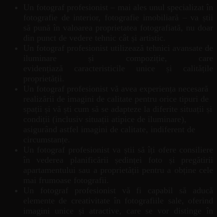
Un fotograf profesionist – mai ales unul specializat în
fotografie de interior, fotografie imobiliară – va știi
să pună în valoarea proprietatea fotografiată, nu doar
din punct de vedere tehnic cât și artistic.
Un fotograf profesionist utilizează tehnici avansate de
iluminare și compoziție, care
evidențiază caracteristicile unice și calitățile
proprietății.
Un fotograf profesionist vă avea experiența necesară
realizării de imagini de calitate pentru orice tipuri de
spații și vă ști cum să se adapteze la diferite situații și
condiții (inclusiv situații atipice de iluminare),
asigurând astfel imagini de calitate, indiferent de
circumstanțe.
Un fotograf profesionist va știi să îți ofere consiliere
în vederea planificării ședinței foto și pregătirii
apartamentului sau a proprietății pentru a obține cele
mai frumoase fotografii.
Un fotograf profesionist vă fi capabil să aducă
elemente de creativitate în fotografiile sale, oferind
imagini unice și atractive, care se vor distinge în