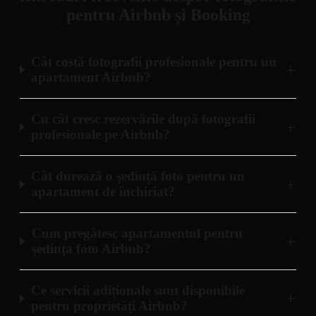
pentru Airbnb și Booking
Cât costă fotografii profesionale pentru un
+
apartament Airbnb?
Cu cât cresc rezervările după fotografii
+
profesionale pe Airbnb?
Cât durează o ședință foto pentru un
+
apartament de închiriat?
Cum pregătesc apartamentul pentru
+
ședința foto Airbnb?
Ce servicii adiționale sunt disponibile
+
pentru proprietăți Airbnb?