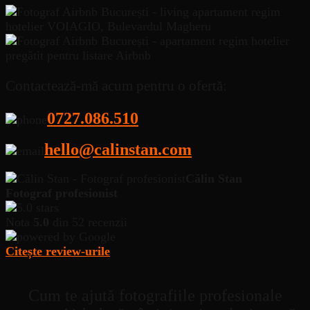
Contactează-mă acum pentru o ofertă:
0727.086.510
hello@calinstan.com
Călin Stan
Fotograf profesionist
Nota
5.0
din 52 recenzii
Citește review-urile
Cum te ajută fotografiile profesionale