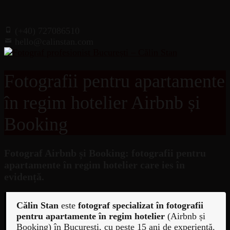
(+40) 727086510
hello@calinstan.com
Fotografii pentru apartamente
în regim hotelier Airbnb și
Booking
Fotograf Airbnb și Booking: fotografii pentru
apartamente în regim hotelier care ies în
evidență.
Călin Stan
este
fotograf specializat în fotografii
pentru apartamente în regim hotelier
(Airbnb și
Booking) în București, cu peste 15 ani de experiență.