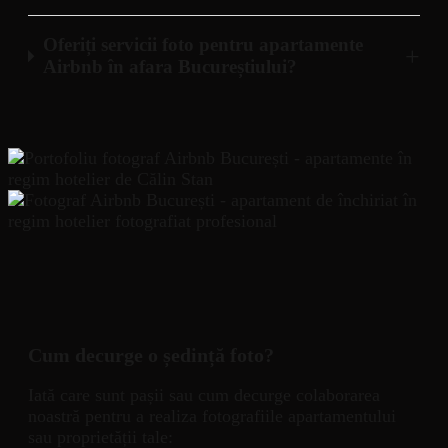
Oferiți servicii foto pentru apartamente
+
Airbnb în afara Bucureștiului?
Cum decurge o ședință foto?
Iată care sunt pașii sau cum decurge colaborarea
noastră pentru a realiza fotografiile apartamentului
sau proprietății tale: