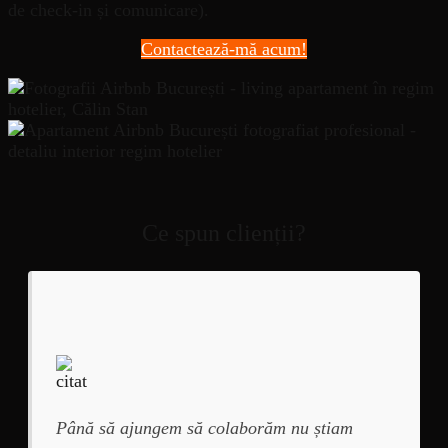
de check-in și comunicare).
Contactează-mă acum!
Ce spun clienții?
Până să ajungem să colaborăm nu știam