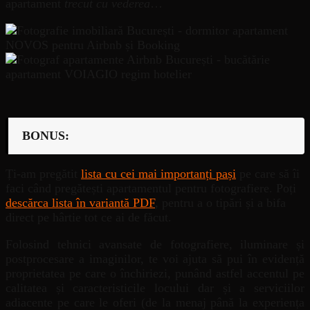
apartament
trecut cu vederea
…
BONUS:
Ți-am pregătit
lista cu cei mai importanți pași
pe care să îi
faci când pregătești apartamentul pentru fotografiere. Poți
descărca lista în variantă PDF
, pentru a o tipări și a bifa
direct pe hârtie tot ce ai de făcut.
Folosind tehnici avansate de fotografiere, iluminare și
postprocesare a imaginilor, te voi ajuta să pui în evidență
proprietatea pe care o închiriezi, punând astfel accentul pe
calitatea și caracteristicile locului dar și a serviciilor
adiacente pe care le oferi (de la menaj până la experiența