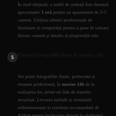
În mod obișnuit, o astfel de ședință foto durează
aproximativ
1 oră
pentru un apartament de 2-3
camere. Utilizez tehnici profesionale de
iluminare și compoziție pentru a pune în valoare
fiecare cameră și detaliu al proprietății tale.
Primești fotografiile finale în maxim 24h
5
Vei primi fotografiile finale, prelucrate și
retușate profesional, în
maxim 24h
de la
realizarea lor, printr-un link de transfer
securizat. Livrarea include și versiunile
redimensionate la rezoluția recomandată de
Airbnb pentru încărcarea directă în platformă.