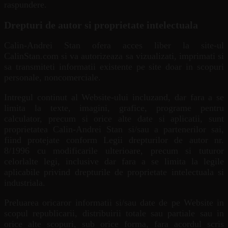
raspundere.
Drepturi de autor si proprietate intelectuala
Calin-Andrei Stan ofera acces liber la site-ul
CalinStan.com si va autorizeaza sa vizualizati, imprimati si
sa transmiteti informatii existente pe site doar in scopuri
personale, noncomerciale.
Intregul continut al Website-ului incluzand, dar fara a se
limita la texte, imagini, grafice, programe pentru
calculator, precum si orice alte date si aplicatii, sunt
proprietatea Calin-Andrei Stan si/sau a partenerilor sai,
fiind protejate conform Legii drepturilor de autor nr.
8/1996 cu modificarile ulterioare, precum si tuturor
celorlalte legi, inclusive dar fara a se limita la legile
aplicabile privind drepturile de proprietate intelectuala si
industriala.
Preluarea oricaror informatii si/sau date de pe Website in
scopul republicarii, distribuirii totale sau partiale sau in
orice alte scopuri, sub orice forma, fara acordul scris