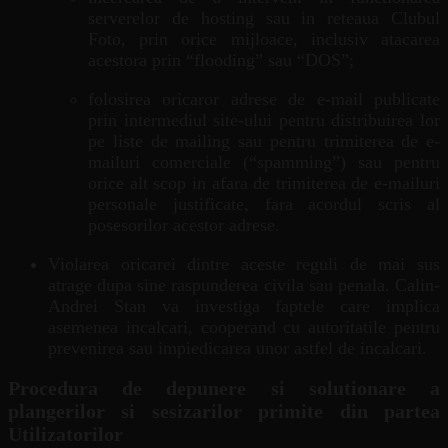
serverelor de hosting sau in reteaua Clubul
Foto, prin orice mijloace, inclusiv atacarea
acestora prin “flooding” sau “DOS”;
folosirea oricaror adrese de e-mail publicate
prin intermediul site-ului pentru distribuirea lor
pe liste de mailing sau pentru trimiterea de e-
mailuri comerciale (“spamming”) sau pentru
orice alt scop in afara de trimiterea de e-mailuri
personale justificate, fara acordul scris al
posesorilor acestor adrese.
Violarea oricarei dintre aceste reguli de mai sus
atrage dupa sine raspunderea civila sau penala. Calin-
Andrei Stan va investiga faptele care implica
asemenea incalcari, cooperand cu autoritatile pentru
prevenirea sau impiedicarea unor astfel de incalcari.
Procedura de depunere si solutionare a
plangerilor si sesizarilor primite din partea
Utilizatorilor