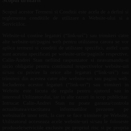
Scopul urmarit
Scopul acestor Termeni si Conditii este acela de a defini si
reglementa conditiile de utilizare a Website-ului si a
Serviciilor.
Website-ul contine legaturi (“link-uri”) sau trimiteri catre
alte website-uri/pagini web pentru utilizarea carora se vor
aplica termeni si conditii de utilizare specifici, astfel cum
sunt acestia specificati pe website-urile/paginile respective,
Calin-Andrei Stan nefiind raspunzator si neasumandu-si
nicio obligatie pentru continutul respectivelor website-uri
si/sau cu privire la orice alte legaturi (“link-uri”) sau
trimiteri din acestea catre alte website-uri sau pagini web.
Includerea acestor legaturi (“link-uri”) sau trimiteri in
Website este facuta de regula pentru ajutorul sau in
interesul Utilizatorului, iar in alte cazuri in scop publicitar.
Intrucat Calin-Andrei Stan nu poate garanta/controla
actualitatea/exactitatea informatiilor prezente pe
websiturile unor terti, la care se face trimitere pe Website,
Utilizatorul acceseaza acele website-uri si/sau le foloseste
produsele/serviciile exclusiv pe propriul risc si pe propria