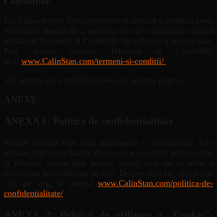
Conditiilor
Eu, Calin-Andrei Stan, proprietarul siteului CalinStan.com,
imi rezerv dreptul de a modifica sau de a actualiza oricand
unilateral Termenii si Conditiile de utilizare a acestui site.
Poti accesa oricand Termenii si Conditiile,
aici:
www.CalinStan.com/termeni-si-conditii/
Voi anunta orice modificare aici, in aceasta pagina.
ANEXE
ANEXA 1: Politica de confidentialitate
Scopul siteului este unul informativ si educațional. Prin
urmare, siguranta datelor Dvs. este o prioritate pentru mine
si folosesc aceste date pentru unicul scop de va oferi o
experienta personalizata pe site. Despre cum fac asta puteti
citi, pe larg, in pagina
www.CalinStan.com/politica-de-
confidentialitate/
ANEXA 2: Politica de utilizare a „Cookie”-