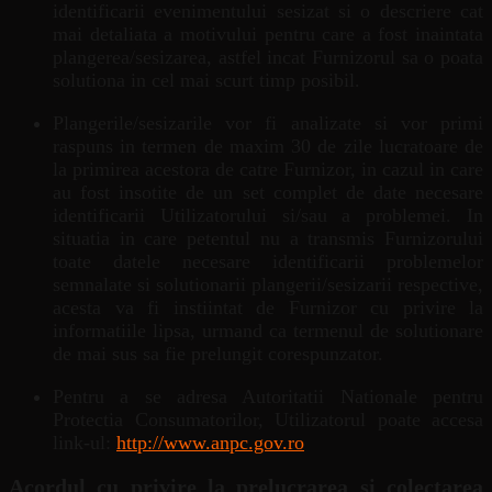
identificarii evenimentului sesizat si o descriere cat
mai detaliata a motivului pentru care a fost inaintata
plangerea/sesizarea, astfel incat Furnizorul sa o poata
solutiona in cel mai scurt timp posibil.
Plangerile/sesizarile vor fi analizate si vor primi
raspuns in termen de maxim 30 de zile lucratoare de
la primirea acestora de catre Furnizor, in cazul in care
au fost insotite de un set complet de date necesare
identificarii Utilizatorului si/sau a problemei. In
situatia in care petentul nu a transmis Furnizorului
toate datele necesare identificarii problemelor
semnalate si solutionarii plangerii/sesizarii respective,
acesta va fi instiintat de Furnizor cu privire la
informatiile lipsa, urmand ca termenul de solutionare
de mai sus sa fie prelungit corespunzator.
Pentru a se adresa Autoritatii Nationale pentru
Protectia Consumatorilor, Utilizatorul poate accesa
link-ul:
http://www.anpc.gov.ro
Acordul cu privire la prelucrarea si colectarea