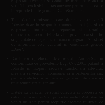
respectati Termenii si Conditiile mentionate aici si
veti fi in exclusivitate raspunzator pentru tot ceea ce
intreprindeti in legatura cu CalinStan.com.
Toate datele furnizate de catre dumneavoastra vor fi
folosite doar in scopurile enumerate mai jos si cu
respectarea intocmai a drepturilor si libertatilor
dumneavoastra cu privire la viata privata, consfiintite
si garantate de legislatia romana in vigoare. Acest set
de informatii este denumit in continuare generic
„Date”.
Datele vor fi prelucrate de catre Calin-Andrei Stan in
conformitate cu prevederile Legi 677/2001, putand fi
folosite in scopuri asociate functionarii site-ului,
prestarii serviciilor companiei si a partenerilor sai,
pentru statistici – in vederea generarii de statistici
utile administrarii site-ului.
Datele cu caracter personal colectate si procesate de
catre Calin-Andrei Stan prin intermediul Website-ului
vor fi utilizate pentru scopurile asociate utilizarii de