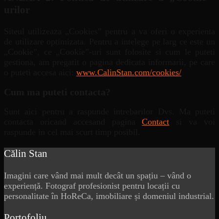
urilor
Siteul utilizeaza „Cookies” pentru a va oferi o experienta
de utilizare optimizata. Pentru a intelege pe larg ce este un
„Cookie”, ce „Cookie”-uri sunt folosite si cum le puteti
gestiona, am pregatit o pagina dedicata informarii, pe care
o puteti accesa aici:
www.CalinStan.com/cookies/
Cum
ma
puteti contacta?
Sunt aici pentru a raspunde intrebarilor Dvs. Ma puteti
contacta oricand accesand pagina
Contact
si va voi
raspunde in cel mai scurt timp posibil.
Călin Stan
Imagini care vând mai mult decât un spațiu – vând o
experiență. Fotograf profesionist pentru locații cu
personalitate în HoReCa, imobiliare și domeniul industrial.
Portofoliu