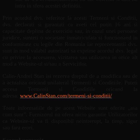
intra in sfera acestei definitii.
Prin acordul dvs. referitor la acesti Termeni si Conditii,
dvs. declarati si garantati ca aveti cel putin 16 ani si
capacitate deplina de exercitiu sau, in cazul unei persoane
juridice, sunteti o societate inmatriculata si functionand in
conformitate cu legile din Romania iar reprezentantii dvs.
sunt in mod valabil autorizati sa exprime acordul dvs. legal
cu privire la accesarea, vizitarea sau utilizarea in orice alt
mod a Website-ul si/sau a Serviciilor.
Calin-Andrei Stan isi rezerva dreptul de a modifica sau de
a actualiza oricand unilateral Termenii si Conditiile. Puteti
accesa Termenii si Conditiile oricand la
adresa:
www.CalinStan.com/termeni-si-conditii/
Toate informatiile de pe acest Website sunt oferite „asa
cum sunt”. Furnizorul nu ofera nicio garantie Utilizatorilor
ca Website-ul va fi disponibil neintrerupt, la timp, sigur
sau fara erori.