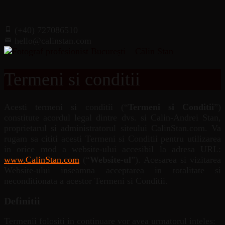
(+40) 727086510
hello@calinstan.com
Termeni si conditii
Acesti termeni si conditii (“
Termeni si Conditii
”)
constitute acordul legal dintre dvs. si Calin-Andrei Stan,
proprietarul si administratorul siteului CalinStan.com. Va
rugam sa cititi acesti Termeni si Conditii pentru utilizarea
in orice mod a website-ului accesibil la adresa URL:
www.CalinStan.com
(“
Website-ul
”). Acesarea si vizitarea
Website-ului inseamna acceptarea in totalitate si
neconditionata a acestor Termeni si Conditii.
Definitii
Termenii folositi in continuare vor avea urmatorul inteles: