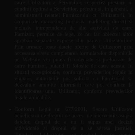
catre Utilizatori a Serviciilor, respectiv prestarii in
conditii optime a Serviciilor, precum si, in general, a
administrarii relatiei Furnizorului cu Utilizatorii, in
scopuri de marketing (inclusiv marketing direct) si
inclusiv intreprinderea de alte activitati de catre
Furnizor, permise de lege, ce nu fac obiectul altor
aprobari separate exprese din partea Utilizatorilor.
Prin urmare, toate datele oferite de Utilizatori prin
accesarea si/sau completarea formularelor disponibile
pe Website vor putea fi colectate si prelucrate de
catre Furnizor, putand fi folosite de catre acesta. In
situatii exceptionale, conform prevederilor legale in
vigoare, autoritatile pot solicita ca Furnizorul sa
dezvaluie anumite informatii care pot conduce la
identificarea unui Utilizator, conform prevederilor
legale aplicabile.
Conform Legii nr. 677/2001, fiecare Utilizator
beneficiaza de dreptul de acces, de interventie asupra
datelor, dreptul de a nu fi supus unei decizii
individuale si dreptul de a se adresa justitiei.
Totodata, Utilizatorul are dreptul sa se opuna