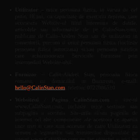
Utilizator
– orice persoana fizica, in varsta de cel
putin 18 ani, cu capacitate de exercitiu deplina, care
acceseaza Website-ul fiind interesata de datele,
articolele sau informatiile de pe CalinStan.com,
publicate de Calin-Andrei Stan sau de utilizatori in
comentarii, precum si orice persoana fizica (inclusiv
persoana fizica autorizata) si/sau persoana juridica
care achizitioneaza Serviciile furnizate prin
intermediul Website-ului.
Furnizor
– Calin-Andrei Stan, persoana fizica
romana, cu domiciliul in Bucuresti, e-mail:
hello@CalinStan.com
, telefon: 0727086510
Websiteul / Pagina CalinStan.com
– site-ul
www.CalinStan.com, inclusiv orice sectiune sau
subpagina a acestuia. Site-urile si/sau paginile de
internet ori alte componente ale acestora ce apartin
unor terti si care sunt accesate de catre Utilizatori ca
urmare a legaturilor sau trimiterilor disponibile pe
site-ul www.CalinStan.com nu fac obiectul si nici nu