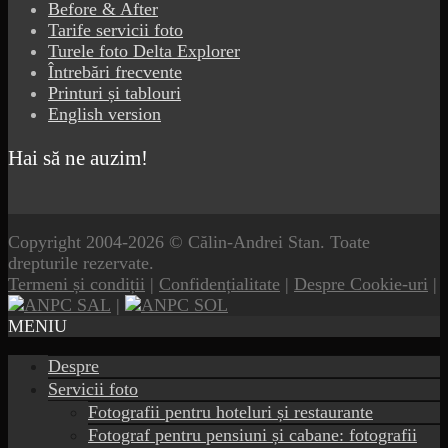
Before & After
Tarife servicii foto
Turele foto Delta Explorer
Întrebări frecvente
Printuri și tablouri
English version
Hai să ne auzim!
Copyright 2004-2026 © Călin-Andrei Stan. Toate
drepturile rezervate.
Termeni și condiții
|
Confidențialitate
|
Despre Cookie-uri
|
|
MENIU
Despre
Servicii foto
Fotografii pentru hoteluri și restaurante
Fotograf pentru pensiuni și cabane: fotografii