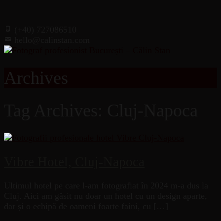
(+40) 727086510
hello@calinstan.com
Archives
Tag Archives: Cluj-Napoca
Vibre Hotel, Cluj-Napoca
Ultimul hotel pe care l-am fotografiat în 2024 m-a dus la
Cluj. Aici am găsit nu doar un hotel cu un design aparte,
dar și o echipă de oameni foarte faini, cu […]