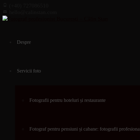
(+40) 727086510
hello@calinstan.com
Skip
to
Despre
content
Servicii foto
Fotografii pentru hoteluri și restaurante
Fotograf pentru pensiuni și cabane: fotografii profesional