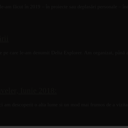
e le-am făcut în 2019 – în proiecte sau deplasări personale – 
rii
ure pe care le-am denumit Delta Explorer. Am organizat, până a
veler, Iunie 2018:
 am descoperit o alta lume si un mod mai frumos de a vizita