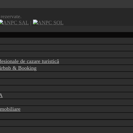
rezervate.
|
fesionale de cazare turistică
 Airbnb & Booking
CA
imobiliare