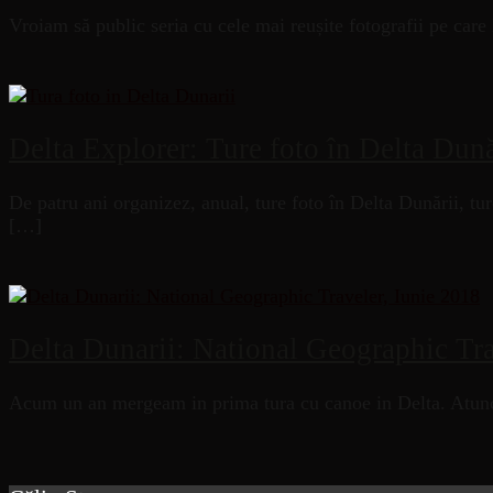
Vroiam să public seria cu cele mai reușite fotografii pe car
Delta Explorer: Ture foto în Delta Dună
De patru ani organizez, anual, ture foto în Delta Dunării, t
[…]
Delta Dunarii: National Geographic Tra
Acum un an mergeam in prima tura cu canoe in Delta. Atunci