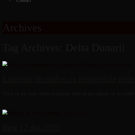
Contact
Archives
Tag Archives: Delta Dunarii
Emisiuni de timbre cu fotografiile mele
Cred că nu sunt mulți fotografi care se pot lăuda că au timbr
Best 12 din 2019