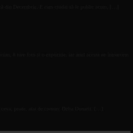
încă din Decembrie. E cam ciudat să le public acum, […]
cum, 8 ture foto și o expozitie, iar anul acesta ne întoarcem
 ceva, poate, atat de comun: Delta Dunarii. […]