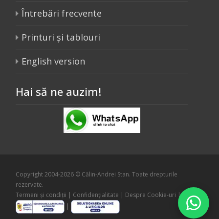
Întrebări frecvente
Printuri și tablouri
English version
Hai să ne auzim!
Copyright 2004-2026 © Călin-Andrei Stan. Toate drepturile
rezervate.
Termeni și condiții
|
Confidențialitate
|
Despre Cookie-uri
|
|