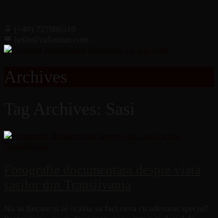
(+40) 727086510
hello@calinstan.com
Archives
Tag Archives: Sasi
Fotografie documentara despre viata
sasilor din Transilvania
Nu in fiecare zi ai ocazia sa faci ceva cu adevarat special!