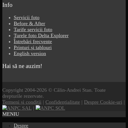
Info
Servicii foto
Before & After
Tarife servicii foto
Turele foto Delta Explorer
Întrebări frecvente
Printuri și tablouri
English version
Hai să ne auzim!
Copyright 2004-2026 © Călin-Andrei Stan. Toate
drepturile rezervate.
Termeni și condiții
|
Confidențialitate
|
Despre Cookie-uri
|
|
MENIU
Despre