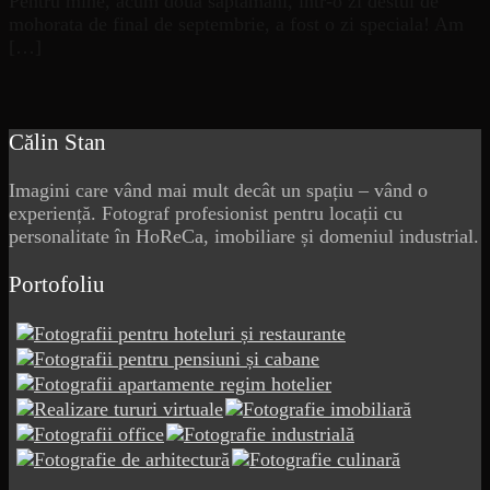
Pentru mine, acum doua saptamani, intr-o zi destul de
mohorata de final de septembrie, a fost o zi speciala! Am
[…]
Călin Stan
Imagini care vând mai mult decât un spațiu – vând o
experiență. Fotograf profesionist pentru locații cu
personalitate în HoReCa, imobiliare și domeniul industrial.
Portofoliu