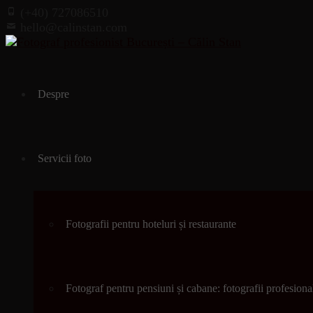
(+40) 727086510
hello@calinstan.com
Skip
to
Despre
content
Servicii foto
Fotografii pentru hoteluri și restaurante
Fotograf pentru pensiuni și cabane: fotografii profesional