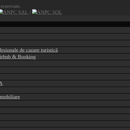
rezervate.
|
fesionale de cazare turistică
 Airbnb & Booking
CA
imobiliare