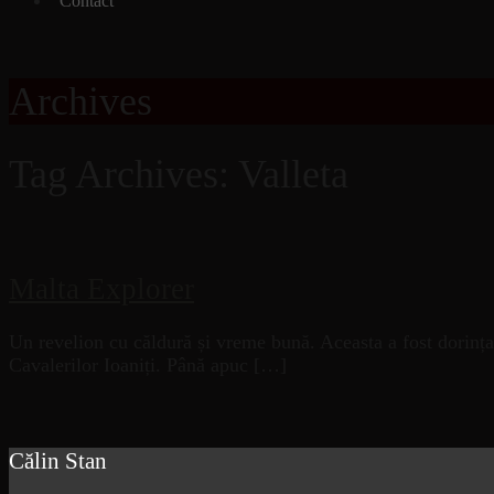
Contact
Archives
Tag Archives: Valleta
Malta Explorer
Un revelion cu căldură și vreme bună. Aceasta a fost dorinț
Cavalerilor Ioaniți. Până apuc […]
Călin Stan