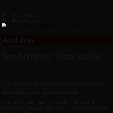
(+40) 727086510
hello@calinstan.com
Archives
Tag Archives: Viata Sasilor
Fotografie documentara: viata sasilor
din satul Crit, Transilvania
Fotografie documentara: viata sasilor din satul Crit,
Transilvania. Imagini realizate pentru o fundatie germana.