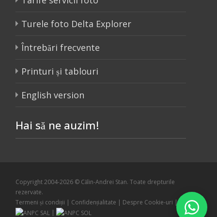
Turele foto Delta Explorer
Întrebări frecvente
Printuri și tablouri
English version
Hai să ne auzim!
Copyright 2004-2026 © Călin-Andrei Stan. Toate drepturile
rezervate.
Termeni și condiții
|
Confidențialitate
|
Despre Cookie-uri
|
|