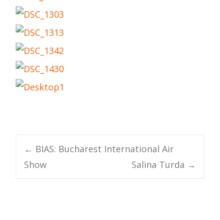
Post
←
BIAS: Bucharest International Air
Show
Salina Turda
→
navigation