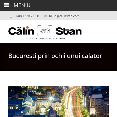
MENIU
(+40) 727086510
hello@calinstan.com
Bucuresti prin ochii unui calator