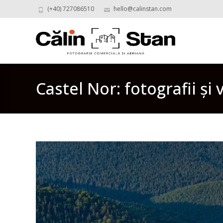
(+40) 727086510
hello@calinstan.com
Castel Nor: fotografii și