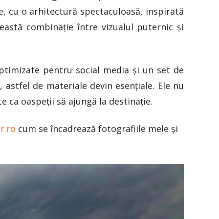
te, cu o arhitectură spectaculoasă, inspirată
astă combinație între vizualul puternic și
optimizate pentru social media și un set de
 astfel de materiale devin esențiale. Ele nu
e ca oaspeții să ajungă la destinație.
r.ro
cum se încadrează fotografiile mele și