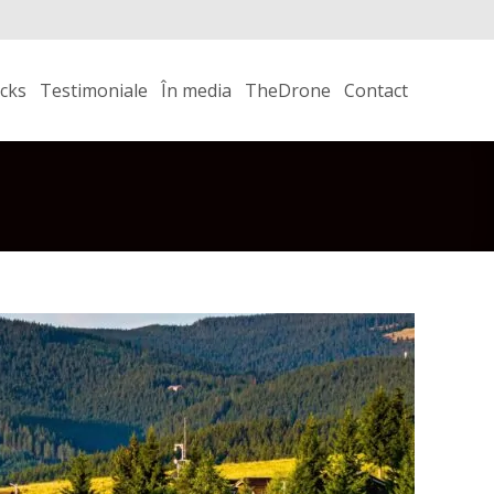
icks
Testimoniale
În media
TheDrone
Contact