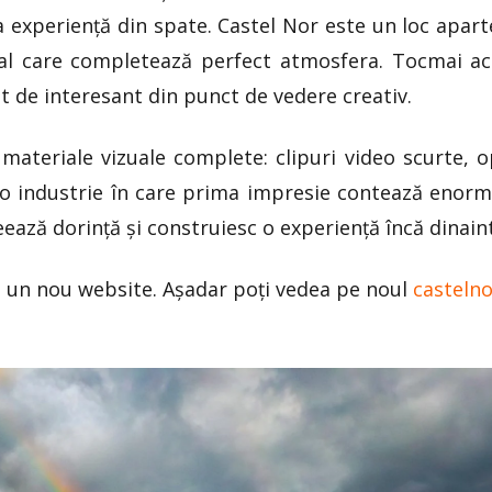
aga experiență din spate. Castel Nor este un loc apar
al care completează perfect atmosfera. Tocmai ace
ât de interesant din punct de vedere creativ.
r materiale vizuale complete: clipuri video scurte, 
r-o industrie în care prima impresie contează enorm,
ează dorință și construiesc o experiență încă dinaint
i un nou website. Așadar poți vedea pe noul
castelno