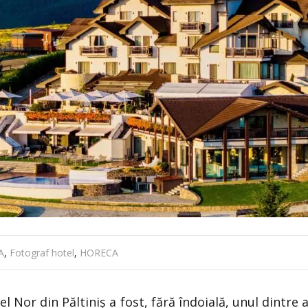
A
,
Fotograf hotel
,
HORECA
tel Nor din Păltiniș a fost, fără îndoială, unul dintre