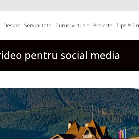
Skip
to
Despre
Servicii foto
Tururi virtuale
Proiecte
Tips & Tr
content
 video pentru social media