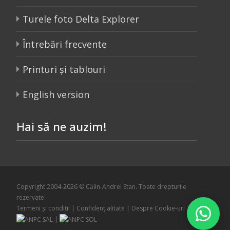
Turele foto Delta Explorer
Întrebări frecvente
Printuri și tablouri
English version
Hai să ne auzim!
Copyright 2004-2026 © Călin-Andrei Stan. Toate drepturile
rezervate.
Termeni și condiții
|
Confidențialitate
|
Despre Cookie-uri
|
|