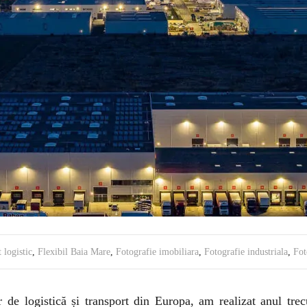
 logistic
,
Flexibil Baia Mare
,
Fotografie imobiliara
,
Fotografie industriala
,
Fot
 de logistică și transport din Europa, am realizat anul trec