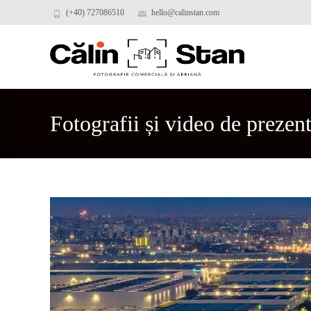
(+40) 727086510
hello@calinstan.com
Fotografii și video de prezen