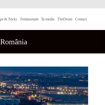
ips & Tricks
Testimoniale
În media
TheDrone
Contact
în România