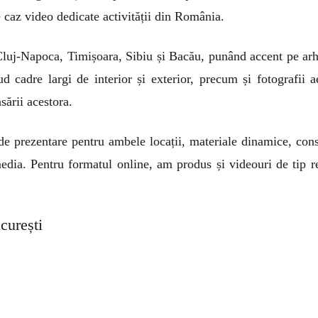
e caz video dedicate activității din România.
Cluj-Napoca, Timișoara, Sibiu și Bacău, punând accent pe arhi
ud cadre largi de interior și exterior, precum și fotografii 
sării acestora.
de prezentare pentru ambele locații, materiale dinamice, cons
edia. Pentru formatul online, am produs și videouri de tip r
curești