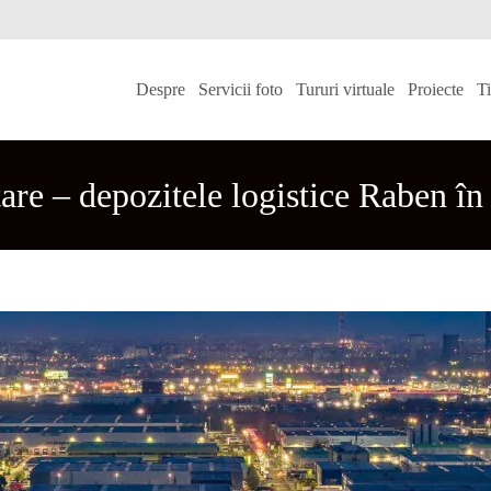
Skip
to
Despre
Servicii foto
Tururi virtuale
Proiecte
T
content
tare – depozitele logistice Raben 