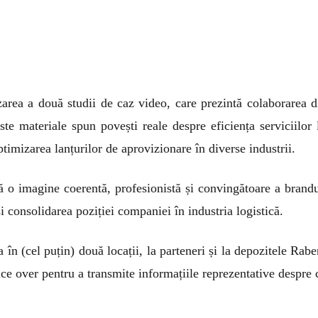
zarea a două studii de caz video, care prezintă colaborarea di
ste materiale spun povești reale despre eficiența serviciilor
ptimizarea lanțurilor de aprovizionare în diverse industrii.
feră o imagine coerentă, profesionistă și convingătoare a bra
și consolidarea poziției companiei în industria logistică.
în (cel puțin) două locații, la parteneri și la depozitele Raben
ce over pentru a transmite informațiile reprezentative despre 