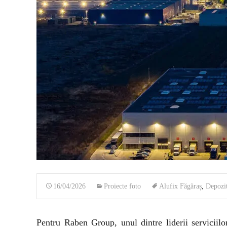
16/04/2026
Proiecte foto
Alufix Făgăraș
,
Depozit
Pentru Raben Group, unul dintre liderii serviciilor