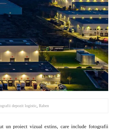
ografii depozit logistic
,
Raben
ut un proiect vizual extins, care include fotografii