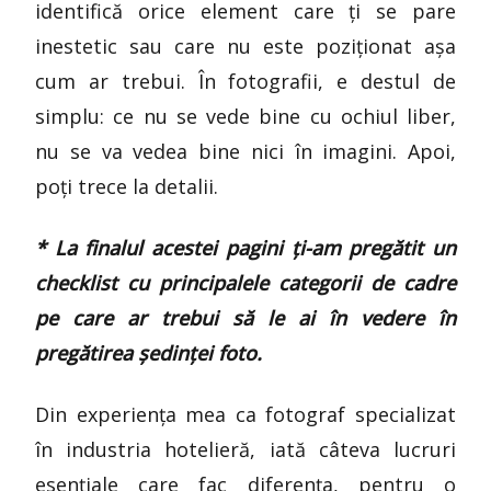
identifică orice element care ți se pare
inestetic sau care nu este poziționat așa
cum ar trebui. În fotografii, e destul de
simplu: ce nu se vede bine cu ochiul liber,
nu se va vedea bine nici în imagini. Apoi,
poți trece la detalii.
* La finalul acestei pagini ți-am pregătit un
checklist cu principalele categorii de cadre
pe care ar trebui să le ai în vedere în
pregătirea ședinței foto.
Din
experiența
mea
ca
fotograf
specializat
în
industria
hotelieră
,
iată
câteva
lucruri
esențiale
care
fac
diferența, pentru o