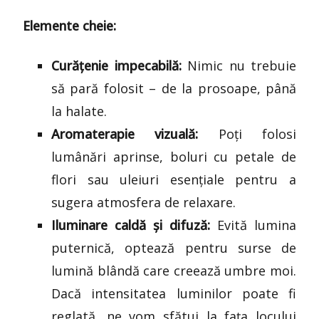
Elemente cheie:
Curățenie impecabilă:
Nimic nu trebuie
să pară folosit – de la prosoape, până
la halate.
Aromaterapie vizuală:
Poți folosi
lumânări aprinse, boluri cu petale de
flori sau uleiuri esențiale pentru a
sugera atmosfera de relaxare.
Iluminare caldă și difuză:
Evită lumina
puternică, optează pentru surse de
lumină blândă care creează umbre moi.
Dacă intensitatea luminilor poate fi
reglată, ne vom sfătui la fața locului