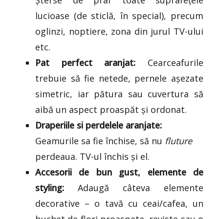
lucioase (de sticlă, în special), precum
oglinzi, noptiere, zona din jurul TV-ului
etc.
Pat perfect aranjat:
Cearceafurile
trebuie să fie netede, pernele așezate
simetric, iar pătura sau cuvertura să
aibă un aspect proaspăt și ordonat.
Draperiile si perdelele aranjate:
Geamurile sa fie închise, să nu
fluture
perdeaua. TV-ul închis și el.
Accesorii de bun gust, elemente de
styling:
Adaugă câteva elemente
decorative – o tavă cu ceai/cafea, un
buchet de flori proaspete, reviste sau o