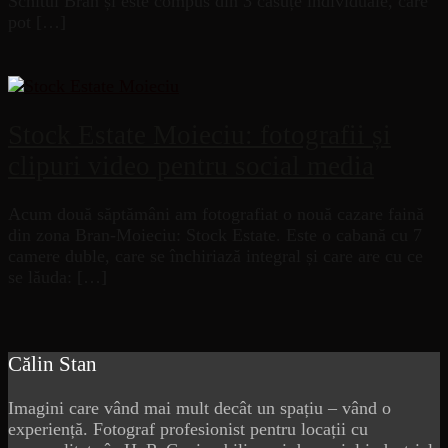
Schitul Bran și este compus din 3 căsuțe individuale, care
pot […]
Stock Estate Moieciu: fotografii și
clipuri video pentru social media
Acum două săptămâni am fotografiat o nouă cazare faină
din zona Bran-Moieciu: Stock Estate. Este o cabană cu 7
camere duble, care se închiriază integral și care are cu ce
se lăuda: […]
Călin Stan
Imagini care vând mai mult decât un spațiu – vând o
experiență. Fotograf profesionist pentru locații cu