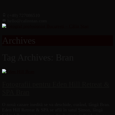
(+40) 727086510
hello@calinstan.com
Archives
Tag Archives: Bran
Fotografii pentru Eden Hill Retreat &
SPA Bran
O nouă cazare inedită se va deschide, curând, lângă Bran.
Eden Hill Retreat & SPA se află în satul Șimon, lângă