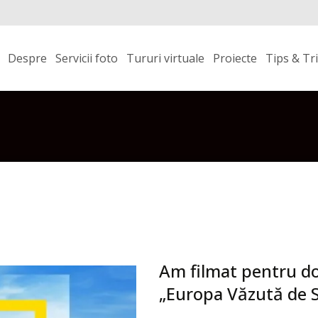
Skip
to
Despre
Servicii foto
Tururi virtuale
Proiecte
Tips & Tr
content
Am filmat pentru d
„Europa Văzută de 