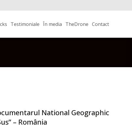
icks
Testimoniale
În media
TheDrone
Contact
ocumentarul National Geographic
Sus” – România