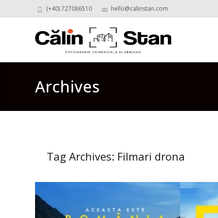
(+40) 727086510
hello@calinstan.com
Archives
Tag Archives: Filmari drona