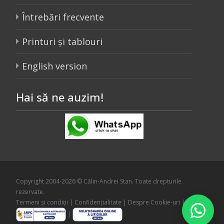
Întrebări frecvente
Printuri și tablouri
English version
Hai să ne auzim!
Copyright 2004-2026 © Călin-Andrei Stan. Toate drepturile
rezervate.
Termeni și condiții
|
Confidențialitate
|
Despre Cookie-uri
|
|