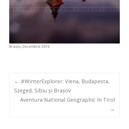
Brasov, Decembrie 2016
Post
←
#WinterExplorer: Viena, Budapesta,
Szeged, Sibiu și Brașov
navigation
Aventura National Geographic în Tirol
→