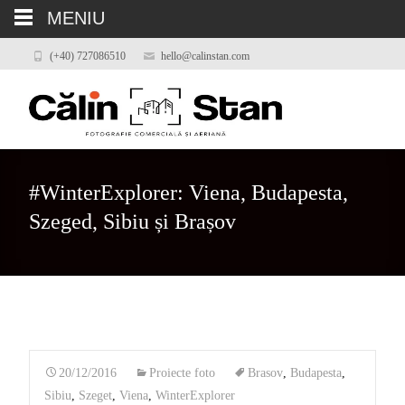
MENIU
(+40) 727086510
hello@calinstan.com
#WinterExplorer: Viena, Budapesta,
Szeged, Sibiu și Brașov
20/12/2016
Proiecte foto
Brasov
,
Budapesta
,
Sibiu
,
Szeget
,
Viena
,
WinterExplorer