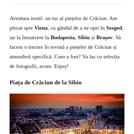
Aventura iernii: un tur al piețelor de Crăciun. Am
plecat spre
Viena
, cu gândul de a ne opri în
Szeged
,
iar la întoarcere la
Budapesta
,
Sibiu
și
Brașov
. Să
facem o trecere în revistă a piețelor de Crăciun și
atmosferă specifică. Cum a fost? Va las cu selecția
de fotografii, acum. Enjoy!
Piața de Crăciun de la Sibiu