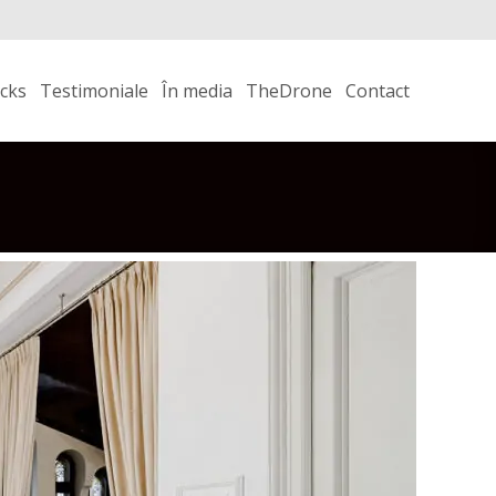
icks
Testimoniale
În media
TheDrone
Contact