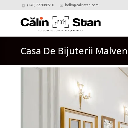
(+40) 727086510
hello@calinstan.com
Casa De Bijuterii Malve