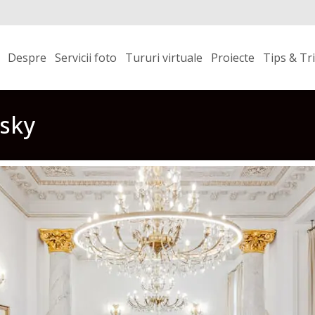
Skip
to
Despre
Servicii foto
Tururi virtuale
Proiecte
Tips & Tr
content
nsky