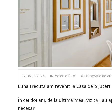
18/03/2024
Proiecte foto
Fotografie de arh
Luna trecută am revenit la Casa de bijuterii
În cei doi ani, de la ultima mea „vizită”, 
necesar.