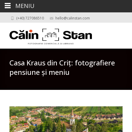
MENIU
(+40) 727086510
hello@calinstan.com
Casa Kraus din Criț: fotografiere
pensiune și meniu