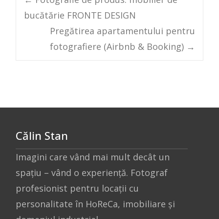
Post
bucătărie FRONTE DESIGN
navigation
Pregătirea apartamentului pentru
fotografiere (Airbnb & Booking)
→
Călin Stan
Imagini care vând mai mult decât un
spațiu – vând o experiență. Fotograf
profesionist pentru locații cu
personalitate în HoReCa, imobiliare și