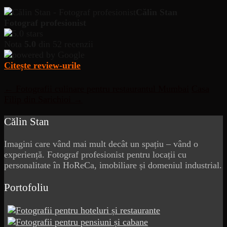
Călin Stan
Fotograf profesionist
Nota
5.0
din 52 recenzii
Citește review-urile
Post
←
Fotografii culinare pentru restaurantul Mumbai
Casa
Filip din Sarichioi
→
navigation
Călin Stan
Imagini care vând mai mult decât un spațiu – vând o
experiență. Fotograf profesionist pentru locații cu
personalitate în HoReCa, imobiliare și domeniul industrial.
Portofoliu