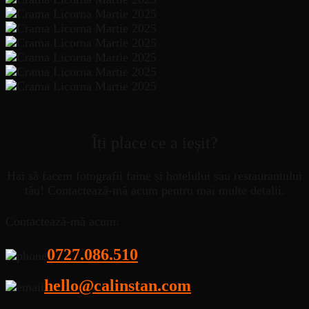
Îți place ce a ieșit?
Hai să facem fotografii faine și hotelului sau restaurantului
tău! Contactează-mă acum pentru mai multe detalii.
Contactează-mă acum:
0727.086.510
hello@calinstan.com