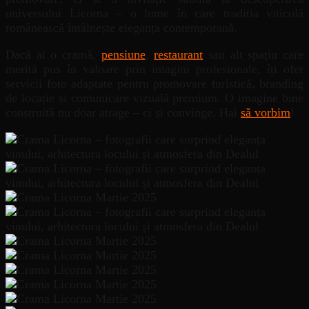
universului Licorna – o lume în care tradiția viticolă
românească întâlnește eleganța contemporană.
Dacă ai o cramă,
pensiune
,
restaurant
sau alt spațiu care
merită pus în valoare prin imagini profesionale, îți ofer
servicii foto adaptate pentru promovare turistică, branding
de locație și comunicare vizuală premium. O imagine bine
construită nu doar atrage – ci și convinge. Hai
să vorbim
!