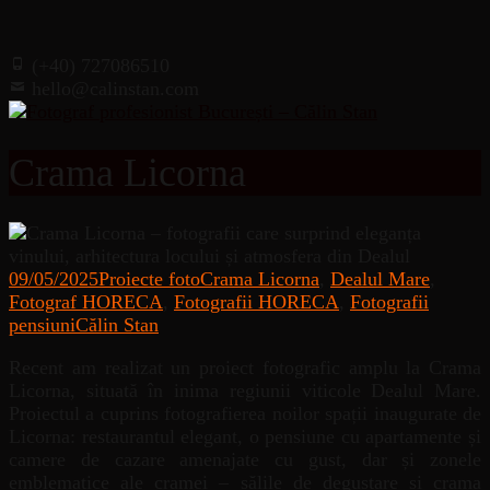
(+40) 727086510
hello@calinstan.com
Crama Licorna
09/05/2025
Proiecte foto
Crama Licorna
,
Dealul Mare
,
Fotograf HORECA
,
Fotografii HORECA
,
Fotografii
pensiuni
Călin Stan
Recent am realizat un proiect fotografic amplu la Crama
Licorna, situată în inima regiunii viticole Dealul Mare.
Proiectul a cuprins fotografierea noilor spații inaugurate de
Licorna: restaurantul elegant, o pensiune cu apartamente și
camere de cazare amenajate cu gust, dar și zonele
emblematice ale cramei – sălile de degustare și crama