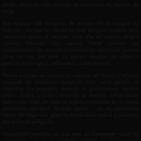
veche, locul în care vinurile se maturează în butoaie de
stejar.
Am realizat atât fotografii de interior cât și imagini de
exterior, care pun în valoare nu doar designul spațiilor ci și
caracterul aparte al fiecărei zone. Fie că vorbim despre
căldura lemnului din camere, liniile rafinate ale
restaurantului sau atmosfera solemnă din pivnița cu butoaie
pline cu vin, am dorit ca fiecare imagine să spună o
poveste despre grijă, rafinament și autenticitate.
Pentru a obține un rezultat pe măsură, am folosit o tehnică
avansată de iluminare compusă, care mi-a permis să
controlez fin nuanțele, umbrele și profunzimea fiecărui
cadru. Astfel, culorile, texturile și detaliile arhitecturale
sunt redate fidel, în timp ce lumina contribuie la recrearea
atmosferei specifice fiecărui spațiu – de la intimitatea
sălilor de degustare până la deschiderea solară a teraselor
din mijlocul podgoriei.
Fotografiile rezultate nu sunt doar un instrument vizual de
promovare, ci și o invitație subtilă la descoperirea