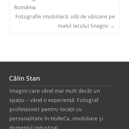
Post
România
navigation
Fotografie imobiliară: vilă de vânzare pe
malul lacului Snagov
→
Călin Stan
Imagini care vând mai mult decât un
spațiu – vând o experiență. Fotograf
profesionist pentru locații cu
personalitate în HoReCa, imobiliare și
domeniul industrial.