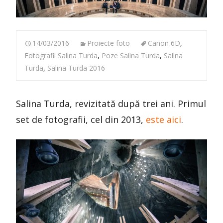
14/03/2016
Proiecte foto
Canon 6D
,
Fotografii Salina Turda
,
Poze Salina Turda
,
Salina
Turda
,
Salina Turda 2016
Salina Turda, revizitată după trei ani. Primul
set de fotografii, cel din 2013,
este aici
.