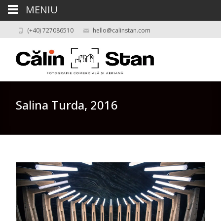
MENIU
(+40) 727086510
hello@calinstan.com
Salina Turda, 2016