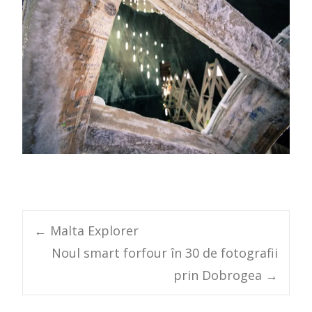
Post
←
Malta Explorer
Noul smart forfour în 30 de fotografii
navigation
prin Dobrogea
→